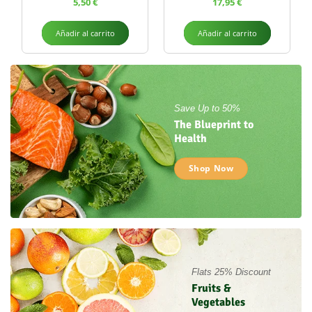
5,50
€
17,95
€
Añadir al carrito
Añadir al carrito
Save Up to 50%
The Blueprint to
Health
Shop Now
Flats 25% Discount
Fruits &
Vegetables